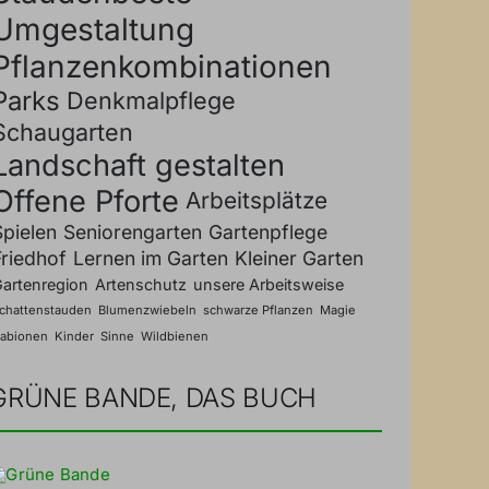
Umgestaltung
Pflanzen­kombinationen
Parks
Denkmalpflege
Schaugarten
Landschaft gestalten
Offene Pforte
Arbeitsplätze
Spielen
Seniorengarten
Gartenpflege
Friedhof
Lernen im Garten
Kleiner Garten
artenregion
Artenschutz
unsere Arbeitsweise
chattenstauden
Blumenzwiebeln
schwarze Pflanzen
Magie
abionen
Kinder
Sinne
Wildbienen
GRÜNE BANDE, DAS BUCH