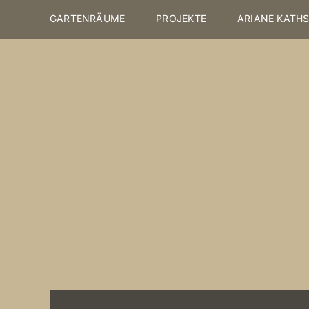
Skip
GARTENRÄUME
PROJEKTE
ARIANE KATH
to
content