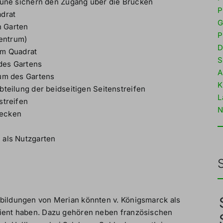
äune sichern den Zugang über die Brücken
P
adrat
G
 Garten
P
Zentrum)
D
em Quadrat
S
des Gartens
A
rum des Gartens
K
teilung der beidseitigen Seitenstreifen
L
streifen
N
hecken
 als Nutzgarten
bbildungen von Merian könnten v. Königsmarck als
dient haben. Dazu gehören neben französischen