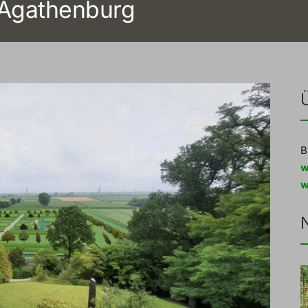
 Agathenburg
B
w
w