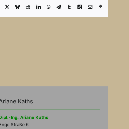
Facebook
X
Bluesky
Reddit
LinkedIn
WhatsApp
Telegram
Tumblr
Xing
Email
Copy
Link
Ariane Kaths
Dipl.-Ing. Ariane Kaths
Enge Straße 6