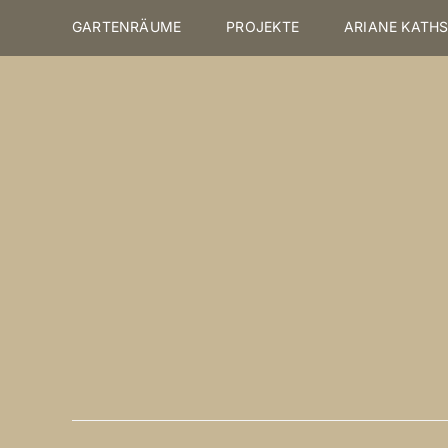
Skip
GARTENRÄUME
PROJEKTE
ARIANE KATH
to
content