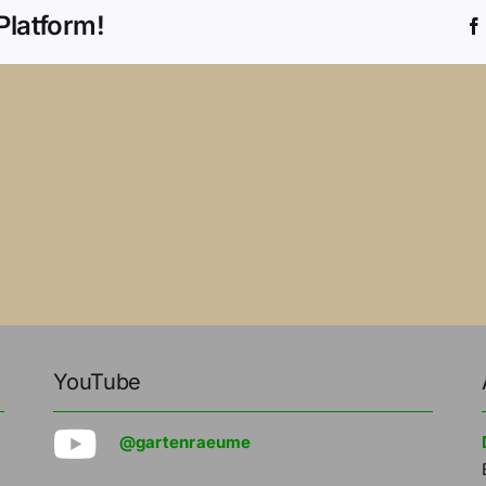
Platform!
YouTube
@gartenraeume