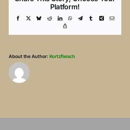
Platform!
Facebook
X
Bluesky
Reddit
LinkedIn
WhatsApp
Telegram
Tumblr
Xing
Email
Copy
Link
About the Author:
Kortzfleisch